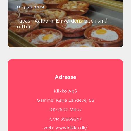
11. juni 2024
Tapas i Aalborg: En verdensrejse i små
retter
Adresse
web:
www.klikko.dk/