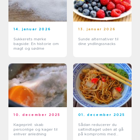
14. januar 2026
13. januar 2026
Sukkerets mørke
Sunde alternativer til
bagside: En historie om
dine yndlingssnacks
magt og sødme
10. december 2025
01. december 2025
Kageprint: skab
Sådan reducerer du
personlige og kager til
saltindtaget uden at gå
enhver anledning
på kompromis med
smagen