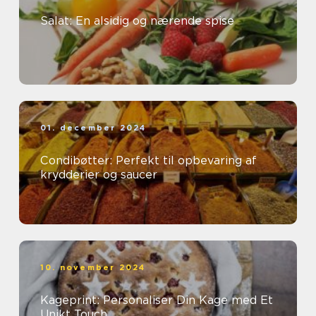
Salat: En alsidig og nærende spise
01. december 2024
Condibøtter: Perfekt til opbevaring af
krydderier og saucer
10. november 2024
Kageprint: Personaliser Din Kage med Et
Unikt Touch