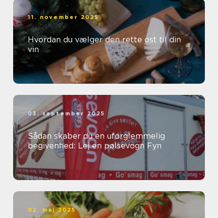
11. november 2025
Hvordan du vælger den rette ost til din
vin
03. september 2025
Sådan skaber du en uforglemmelig
begivenhed: Lej en pølsevogn Fyn
02. maj 2025