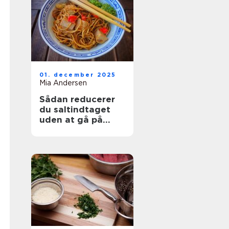
01. december 2025
Mia Andersen
Sådan reducerer
du saltindtaget
uden at gå på
kompromis med
smagen