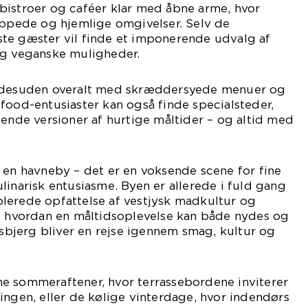
bistroer og caféer klar med åbne arme, hvor
appede og hjemlige omgivelser. Selv de
te gæster vil finde et imponerende udvalg af
og veganske muligheder.
s desuden overalt med skræddersyede menuer og
food-entusiaster kan også finde specialsteder,
tende versioner af hurtige måltider – og altid med
 en havneby – det er en voksende scene for fine
linarisk entusiasme. Byen er allerede i fuld gang
lerede opfattelse af vestjysk madkultur og
r, hvordan en måltidsoplevelse kan både nydes og
 Esbjerg bliver en rejse igennem smag, kultur og
e sommeraftener, hvor terrassebordene inviterer
ingen, eller de kølige vinterdage, hvor indendørs