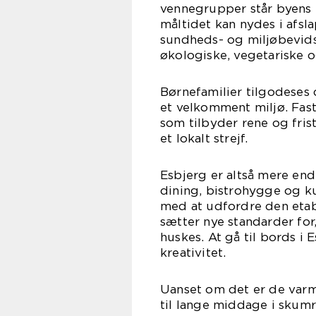
vennegrupper står byens 
måltidet kan nydes i afsl
sundheds- og miljøbevids
økologiske, vegetariske 
Børnefamilier tilgodese
et velkomment miljø. Fast
som tilbyder rene og fris
et lokalt strejf.
Esbjerg er altså mere end
dining, bistrohygge og ku
med at udfordre den etab
sætter nye standarder fo
huskes. At gå til bords i
kreativitet.
Uanset om det er de varm
til lange middage i skumr