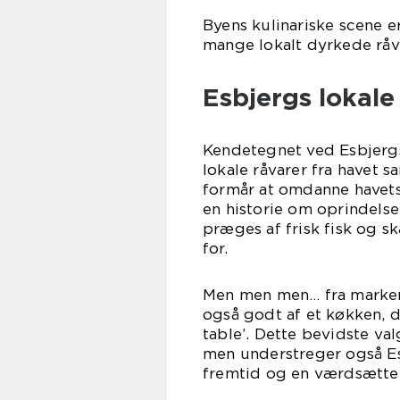
Byens kulinariske scene 
mange lokalt dyrkede rå
Esbjergs lokal
Kendetegnet ved Esbjerg
lokale råvarer fra havet
formår at omdanne havets 
en historie om oprindels
præges af frisk fisk og s
f
Men men men… fra marker
også godt af et køkken, de
table’. Dette bevidste va
men understreger også Esb
fremtid og en værdsættel