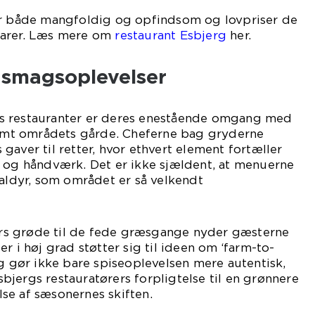
er både mangfoldig og opfindsom og lovpriser de
varer. Læs mere om
restaurant Esbjerg
her.
e smagsoplevelser
s restauranter er deres enestående omgang med
 samt områdets gårde. Cheferne bag gryderne
gaver til retter, hvor ethvert element fortæller
e og håndværk. Det er ikke sjældent, at menuerne
kaldyr, som området er så velkendt
or.
s grøde til de fede græsgange nyder gæsterne
r i høj grad støtter sig til ideen om ‘farm-to-
lg gør ikke bare spiseoplevelsen mere autentisk,
jergs restauratørers forpligtelse til en grønnere
se af sæsonernes skiften.