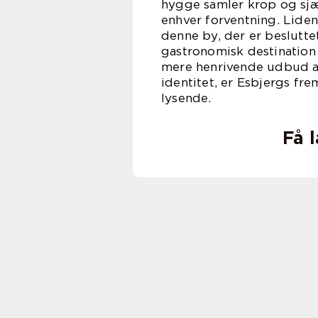
hygge samler krop og sjæl
enhver forventning. Lide
denne by, der er beslutte
gastronomisk destination
mere henrivende udbud af
identitet, er Esbjergs fre
lysende.
Få 