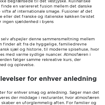
ikke begrænsede til det vestjyske. Kulinariske
 finde en variereret fusion mellem det danske
ifte af internationale smage. Fusioner af det
e eller det franske og italienske køkken twistet
er ingen sjældenhed i byens
uranter.
 selv afspejler denne sammensmeltning mellem
n finder alt fra de hyggelige, familiedrevne
dansk sjæl og historie, til moderne spisehuse, hvor
es med varme sydlige nuancer. Atmosfæren i
erden følger samme rekreative kurs, der
ed og oplevelse.
levelser for enhver anledning
nter for enhver smag og anledning. Søger man det
veres der middage i resturanter, hvor atmosfæren
 skaber en uforglemmelig aften. For familier og