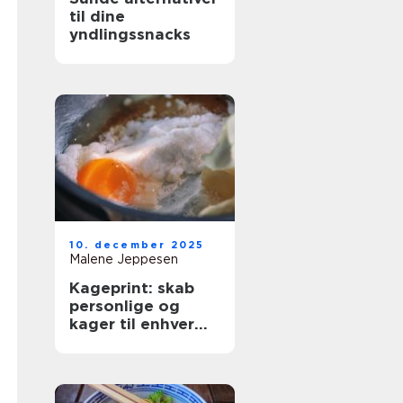
til dine
yndlingssnacks
10. december 2025
Malene Jeppesen
Kageprint: skab
personlige og
kager til enhver
anledning