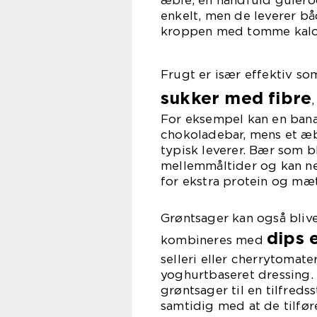
æble, en håndfuld gulerod
enkelt, men de leverer b
kroppen med tomme kalor
Frugt er især effektiv s
sukker med fibre
For eksempel kan en bana
chokoladebar, mens et æb
typisk leverer. Bær som 
mellemmåltider og kan n
for ekstra protein og mæ
Grøntsager kan også bliv
dips 
kombineres med
selleri eller cherrytomat
yoghurtbaseret dressing.
grøntsager til en tilfreds
samtidig med at de tilfør