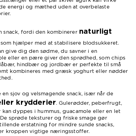
sstænger eller et par skiver agurk kan virke
åde energi og mæthed uden at overbelaste
ier.
naturligt
om snack, fordi den kombinerer
, som hjælper med at stabilisere blodsukkeret.
n give dig den sødme, du savner i en
le eller en pære giver den sprødhed, som chips
blåbær, hindbær og jordbær er perfekte til små
emt kombineres med græsk yoghurt eller nødder
thed.
e en sjov og velsmagende snack, især når de
eller krydderier
. Gulerødder, peberfrugt,
er kan dyppes i hummus, guacamole eller en let
 De sprøde teksturer og friske smage gør
stillende erstatning for mindre sunde snacks,
er kroppen vigtige næringsstoffer.