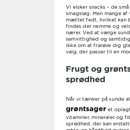
Vi elsker snacks – de små 
smagsløg. Men mange af vo
mættet fedt, hvilket kan
findes der nemme og vel
nærer. Ved at vælge sun
samvittighed og samtidig 
ikke om at frarøve dig g
valg, der passer til en mod
Frugt og grønt
sprødhed
Når vi tænker på sunde alt
grøntsager
et oplagt
vitaminer, mineraler og f
sprødhed, der kan erstatt