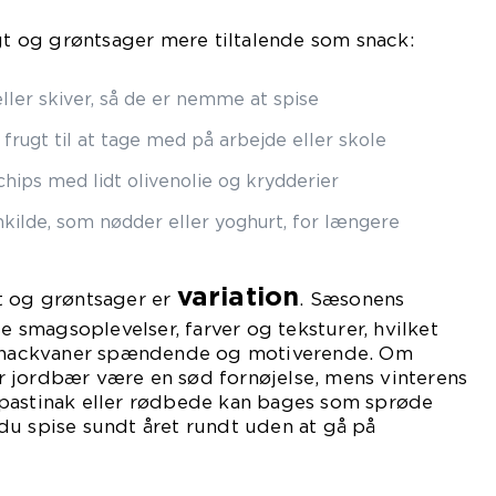
ugt og grøntsager mere tiltalende som snack:
ller skiver, så de er nemme at spise
rugt til at tage med på arbejde eller skole
hips med lidt olivenolie og krydderier
ilde, som nødder eller yoghurt, for længere
variation
t og grøntsager er
. Sæsonens
ge smagsoplevelser, farver og teksturer, hvilket
e snackvaner spændende og motiverende. Om
 jordbær være en sød fornøjelse, mens vinterens
pastinak eller rødbede kan bages som sprøde
du spise sundt året rundt uden at gå på