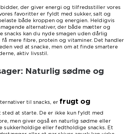
bidder, der giver energi og tilfredsstiller vores
res favoritter er fyldt med sukker, salt og
 belaste både kroppen og energien. Heldigvis
smagende alternativer, der både mætter og
de snacks kan du nyde smagen uden dårlig
få mere fibre, protein og vitaminer. Det handler
læden ved at snacke, men om at finde smartere
erne, aktiv livsstil.
sager: Naturlig sødme og
frugt og
ernativer til snacks, er
 sted at starte. De er ikke kun fyldt med
ibre, men giver også en naturlig sødme eller
e sukkerholdige eller fedtholdige snacks. Et