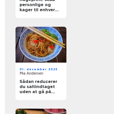
personlige og
kager til enhver
anledning
01. december 2025
Mia Andersen
Sådan reducerer
du saltindtaget
uden at gå på
kompromis med
smagen