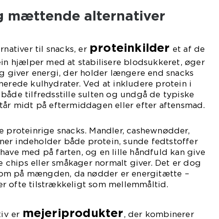
g mættende alternativer
proteinkilder
rnativer til snacks, er
et af de
ein hjælper med at stabilisere blodsukkeret, øger
giver energi, der holder længere end snacks
nerede kulhydrater. Ved at inkludere protein i
både tilfredsstille sulten og undgå de typiske
tår midt på eftermiddagen eller efter aftensmad.
e proteinrige snacks. Mandler, cashewnødder,
er indeholder både protein, sunde fedtstoffer
have med på farten, og en lille håndfuld kan give
chips eller småkager normalt giver. Det er dog
om på mængden, da nødder er energitætte –
r ofte tilstrækkeligt som mellemmåltid.
mejeriprodukter
tiv er
, der kombinerer