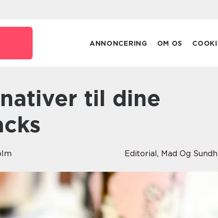
ANNONCERING
OM OS
COOKI
acks
olm
Editorial
,
Mad Og Sundh