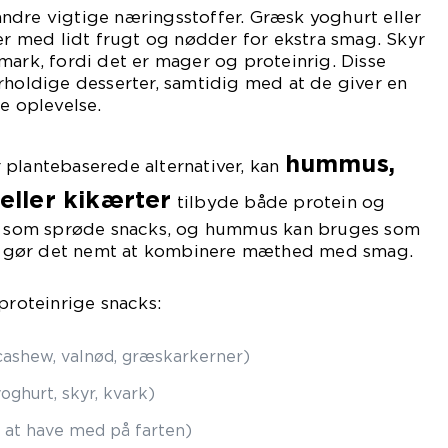
ndre vigtige næringsstoffer. Græsk yoghurt eller
ler med lidt frugt og nødder for ekstra smag. Skyr
mark, fordi det er mager og proteinrig. Disse
rholdige desserter, samtidig med at de giver en
e oplevelse.
hummus,
 plantebaserede alternativer, kan
ller kikærter
tilbyde både protein og
es som sprøde snacks, og hummus kan bruges som
ket gør det nemt at kombinere mæthed med smag.
proteinrige snacks:
cashew, valnød, græskarkerner)
ghurt, skyr, kvark)
at have med på farten)