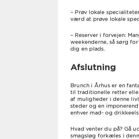
– Prøv lokale specialitete
værd at prøve lokale spec
– Reserver i forvejen: Ma
weekenderne, så sørg for a
dig en plads.
Afslutning
Brunch i Århus er en fant
til traditionelle retter e
af muligheder i denne livl
steder og en imponerende
enhver mad- og drikkeels
Hvad venter du på? Gå ud
smagsløg forkæles i den