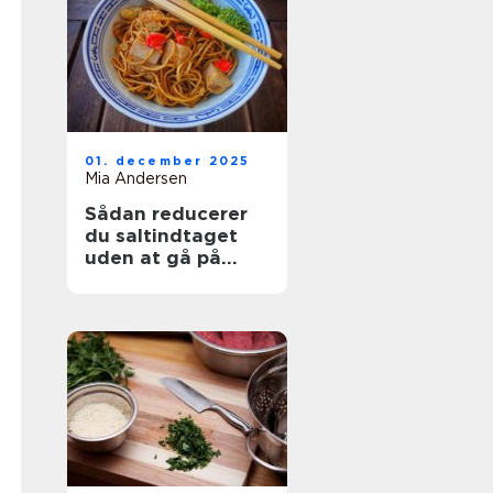
01. december 2025
Mia Andersen
Sådan reducerer
du saltindtaget
uden at gå på
kompromis med
smagen