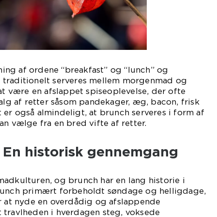
ng af ordene “breakfast” og “lunch” og
der traditionelt serveres mellem morgenmad og
 at være en afslappet spiseoplevelse, der ofte
valg af retter såsom pandekager, æg, bacon, frisk
er også almindeligt, at brunch serveres i form af
n vælge fra en bred vifte af retter.
: En historisk gennemgang
adkulturen, og brunch har en lang historie i
runch primært forbeholdt søndage og helligdage,
or at nyde en overdådig og afslappende
 travlheden i hverdagen steg, voksede