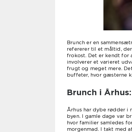
Brunch er en sammensætni
refererer til et måltid, 
frokost. Det er kendt for
involverer et varieret ud
frugt og meget mere. Det 
buffeter, hvor gæsterne ka
Brunch i Århus
Århus har dybe rødder i m
byen. I gamle dage var b
hvor familier samledes f
morgenmad. I takt med at