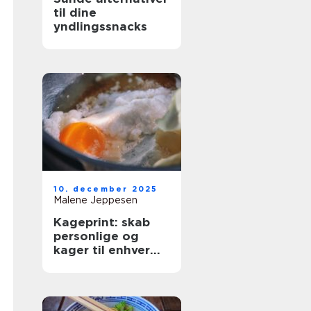
til dine
yndlingssnacks
10. december 2025
Malene Jeppesen
Kageprint: skab
personlige og
kager til enhver
anledning