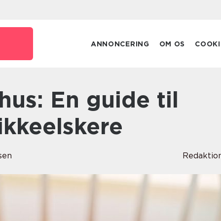
ANNONCERING
OM OS
COOKI
ikkeelskere
sen
Redaktio