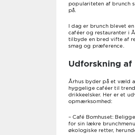
populariteten af brunch 
på.
I dag er brunch blevet e
caféer og restauranter i Å
tilbyde en bred vifte af r
smag og præference.
Udforskning af 
Århus byder på et væld af
hyggelige caféer til tren
drikkeelsker. Her er et ud
opmærksomhed:
– Café Bomhuset: Beligge
for sin lækre brunchmenu
økologiske retter, herun