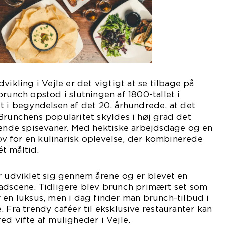
vikling i Vejle er det vigtigt at se tilbage på
brunch opstod i slutningen af 1800-tallet i
t i begyndelsen af det 20. århundrede, at det
Brunchens popularitet skyldes i høj grad det
de spisevaner. Med hektiske arbejdsdage og en
hov for en kulinarisk oplevelse, der kombinerede
t måltid.
r udviklet sig gennem årene og er blevet en
madscene. Tidligere blev brunch primært set som
 en luksus, men i dag finder man brunch-tilbud i
 Fra trendy caféer til eksklusive restauranter kan
ed vifte af muligheder i Vejle.