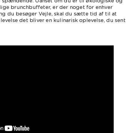
g spændende. Uanset om du er til økologiske og
ådige brunchbuffeter, er der noget for enhver
g du besøger Vejle, skal du sætte tid af til at
velse det bliver en kulinarisk oplevelse, du sent