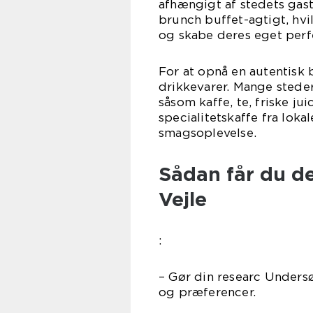
afhængigt af stedets gast
brunch buffet-agtigt, hvi
og skabe deres eget perf
For at opnå en autentisk 
drikkevarer. Mange steder 
såsom kaffe, te, friske ju
specialitetskaffe fra loka
smagsoplevelse.
Sådan får du d
Vejle
:
– Gør din researc Undersø
og præferencer.