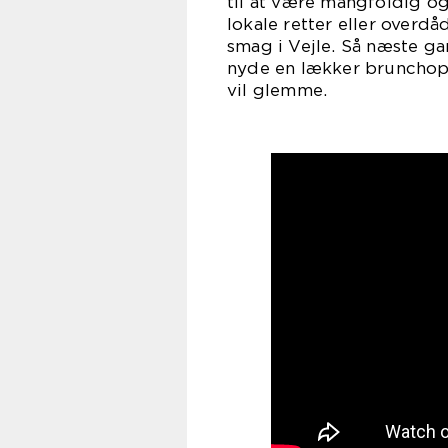
til at være mangfoldig o
lokale retter eller overd
smag i Vejle. Så næste gan
nyde en lækker brunchople
vil glemme.