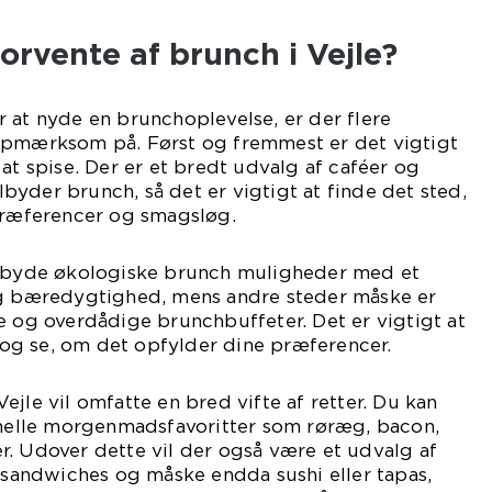
rvente af brunch i Vejle?
 at nyde en brunchoplevelse, er der flere
opmærksom på. Først og fremmest er det vigtigt
at spise. Der er et bredt udvalg af caféer og
ilbyder brunch, så det er vigtigt at finde det sted,
 præferencer og smagsløg.
ilbyde økologiske brunch muligheder med et
og bæredygtighed, mens andre steder måske er
e og overdådige brunchbuffeter. Det er vigtigt at
g se, om det opfylder dine præferencer.
jle vil omfatte en bred vifte af retter. Du kan
ionelle morgenmadsfavoritter som røræg, bacon,
r. Udover dette vil der også være et udvalg af
, sandwiches og måske endda sushi eller tapas,