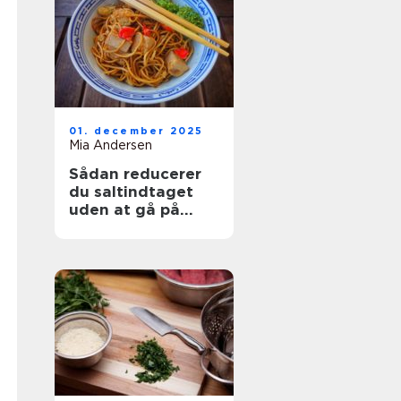
01. december 2025
Mia Andersen
Sådan reducerer
du saltindtaget
uden at gå på
kompromis med
smagen