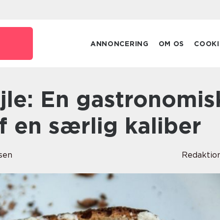
ANNONCERING
OM OS
COOKI
f en særlig kaliber
sen
Redaktio