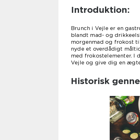
Introduktion:
Brunch i Vejle er en gast
blandt mad- og drikkeels
morgenmad og frokost til
nyde et overdådigt målti
med frokostelementer. I d
Vejle og give dig en ægte
Historisk genn