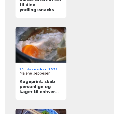
til dine
yndlingssnacks
10. december 2025
Malene Jeppesen
Kageprint: skab
personlige og
kager til enhver
anledning