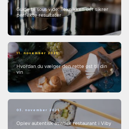
Guide til sous vide: Teknikken der sikrer
perfekte resultater
11. november 2025
Hvordan du vælger den rette ost til din
vin
03. november 2025
Oplev autentisk asiatisk restaurant i Viby