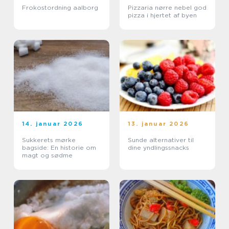
Frokostordning aalborg
Pizzaria nørre nebel god
pizza i hjertet af byen
14. januar 2026
13. januar 2026
Sukkerets mørke
Sunde alternativer til
bagside: En historie om
dine yndlingssnacks
magt og sødme