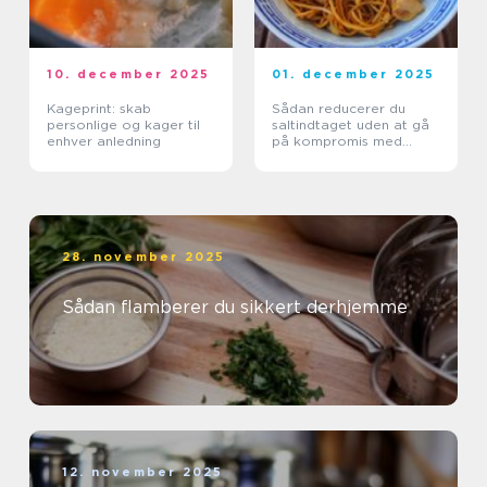
10. december 2025
01. december 2025
Kageprint: skab
Sådan reducerer du
personlige og kager til
saltindtaget uden at gå
enhver anledning
på kompromis med
smagen
28. november 2025
Sådan flamberer du sikkert derhjemme
12. november 2025