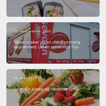
03. september 2025
Sådan skaber du en uforglemmelig
begivenhed: Lej en pølsevogn Fyn
02. maj 2025
Salat: En alsidig og nærende spise