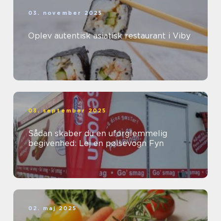
03. november 2025
Oplev autentisk asiatisk restaurant i Viby
03. september 2025
Sådan skaber du en uforglemmelig
begivenhed: Lej en pølsevogn Fyn
02. maj 2025