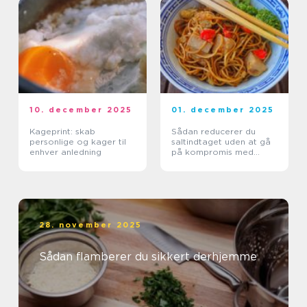
10. december 2025
01. december 2025
Kageprint: skab
Sådan reducerer du
personlige og kager til
saltindtaget uden at gå
enhver anledning
på kompromis med
smagen
28. november 2025
Sådan flamberer du sikkert derhjemme