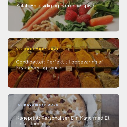
Salat: En alsidig og nærende spise
01. december 2024
Condibøtter: Perfekt til opbevaring af
krydderier og saucer
10. november 2024
Kageprint: Personaliser Din Kage med Et
Unikt Touch